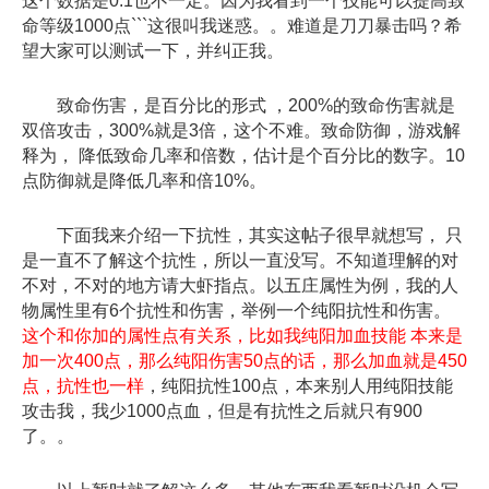
这个数据是0.1也不一定。因为我看到一个技能可以提高致
命等级1000点```这很叫我迷惑。。难道是刀刀暴击吗？希
望大家可以测试一下，并纠正我。
致命伤害，是百分比的形式 ，200%的致命伤害就是
双倍攻击，300%就是3倍，这个不难。致命防御，游戏解
释为， 降低致命几率和倍数，估计是个百分比的数字。10
点防御就是降低几率和倍10%。
下面我来介绍一下抗性，其实这帖子很早就想写， 只
是一直不了解这个抗性，所以一直没写。不知道理解的对
不对，不对的地方请大虾指点。以五庄属性为例，我的人
物属性里有6个抗性和伤害，举例一个纯阳抗性和伤害。
这个和你加的属性点有关系，比如我纯阳加血技能 本来是
加一次400点，那么纯阳伤害50点的话，那么加血就是450
点，抗性也一样
，纯阳抗性100点，本来别人用纯阳技能
攻击我，我少1000点血，但是有抗性之后就只有900
了。。