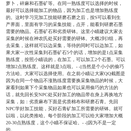
萝卜，碎麻和石墨矿等。在同一熟练度可以选择的时候，
最好可以选择能加工的物品，因为加工也是增加熟练度
的。这时学习完加工技能研磨石磨之后，按
S
可以看到生
产界面，里面有学习的采集技能，点开，能看到研磨石墨
需要的物品。石墨矿石和劣质研钵。这里小瞄建议大家去
采集的时候在神农氏处买好需要的研钵。大概
2
到
3
组，再
去采集，这样就可以边采集，等待的同时可以边加工，如
果大家一次性采集到石墨矿石
5
个的话，增加的是
1
点采集
熟练度，按照小瞄说的，在加工，可以加工
2
个石墨。可以
增加
2
点熟练度。这样就是
3
点啦。
- -||
当然是个小小的偷巧
方法哈。大家可以选择使用。在之前小瞄让大家
QQ
截图是
因为在同一个物品不涨熟练度需要换采集物品的时候，大
家看到如果下个采集物品如果也可以采用偷巧的方法的
话，就先回长安
NPC
处买好加工的物品带在身上再换地方
采集，如：劣质麻布下面是劣质棉布和研磨石青。先回
NPC
学好加工技能，买好石青矿加工所需要的研钵。就可
以啦，以此类推哈。每个阶段的加工可以给大家增加大概
20-30
点熟练度，这个小瞄不保证哈。
- -||
因为不是一定
的。