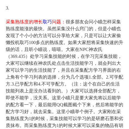
3.
采集熟练度的增长
取巧
问题：
很多朋友会问小瞄怎样采集
熟练度能涨的最快。虽然采集没什么窍门的，但是小瞄也
发现了个小小的方法可以分享给大家，只是可以让大家偷
懒投机取巧
100
多点的熟练度。如果大家想将采集快速的升
级的话，且听小瞄说，嘻嘻。大家在
NPC
神农氏
（
369.435
）处学习采集技能的时候，在学习完采集技能，
大家可以继续在神农氏处点击生活技能学习，就会列出大
家可以学习的生活技能了，并且在采集配方学习界面的右
上角有个学习列表的选择，分为几个选项
1.
全部。
2.
可学配
方
.3.
已学配方和
4.
不可学配方。（注：这个在自己的生活
技能列表上是没办法看到的。）大家可以选择全部配方，
即使不能学，没关系。这里小瞄只是要大家先将以后能学
的配方看一下，最后能用
QQ
截图截个下来，然后将能学的
配方学习好，就去采集。这里小瞄举个例子。大家刚在采
集熟练度为
1
的时候，采集技能可以学习的是研磨石墨和劣
质抹布。而采集熟练度为
1
的时候大家可以采集的物品有胡