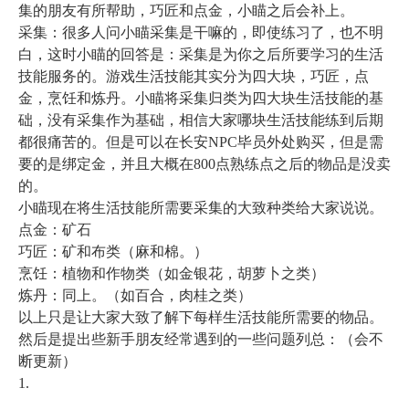
集的朋友有所帮助，巧匠和点金，小瞄之后会补上。
采集：很多人问小瞄采集是干嘛的，即使练习了，也不明
白，这时小瞄的回答是：采集是为你之后所要学习的生活
技能服务的。游戏生活技能其实分为四大块，巧匠，点
金，烹饪和炼丹。小瞄将采集归类为四大块生活技能的基
础，没有采集作为基础，相信大家哪块生活技能练到后期
都很痛苦的。但是可以在长安
NPC
毕员外处购买，但是需
要的是绑定金，并且大概在
800
点熟练点之后的物品是没卖
的。
小瞄现在将生活技能所需要采集的大致种类给大家说说。
点金：矿石
巧匠：矿和布类（麻和棉。）
烹饪：植物和作物类（如金银花，胡萝卜之类）
炼丹：同上。（如百合，肉桂之类）
以上只是让大家大致了解下每样生活技能所需要的物品。
然后是提出些新手朋友经常遇到的一些问题列总：（会不
断更新）
1.