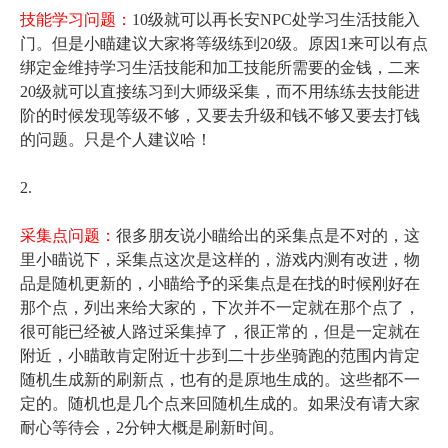
技能学习问题：
10
级就可以再长安
NPC
处学习生活技能入
门。但是小瞄建议大家将等级练到
20
级。原因
1
来可以有点
绑定金维持学习生活技能和加工技能所需要的金钱，二来
20
级就可以直接练习到大师级采集，而不用练练去技能进
阶的时候发现等级不够，又要去升级和钱不够又要去打钱
的问题。只是个人建议哈！
2.
采集点问题：
很多朋友说小瞄给出的采集点是不对的，这
里小瞄说下，采集点这次是这样的，游戏内测有改进，物
品是随机更新的，小瞄给予的采集点是在找的时候刚好在
那个点，列出来给大家的，下次并不一定就在那个点了，
很可能已经被人路过采集掉了，很正常的，但是一定就在
附近，小瞄敢肯定附近十步到二十步坐骑跑的范围内肯定
随机生成新的刷新点，也有的是原地生成的。这些都不一
定的。随机也是几个点来回随机生成的。如果没有请大家
耐心等待会，
2
分钟大概是刷新时间。