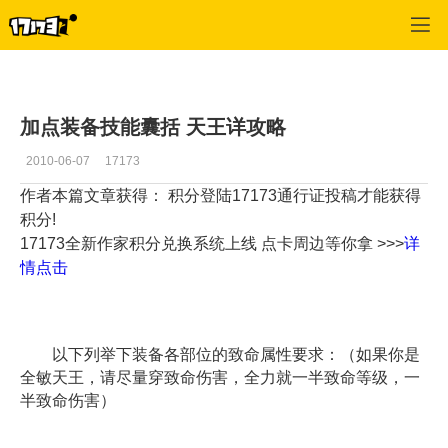
西游记OL
>
门派经验
>
正文
加点装备技能囊括 天王详攻略
2010-06-07
17173
作者本篇文章获得： 积分
登陆17173通行证投稿才能获得
积分!
17173全新作家积分兑换系统上线 点卡周边等你拿 >>>
详
情点击
以下列举下装备各部位的致命属性要求：（如果你是
全敏天王，请尽量穿致命伤害，全力就一半致命等级，一
半致命伤害）