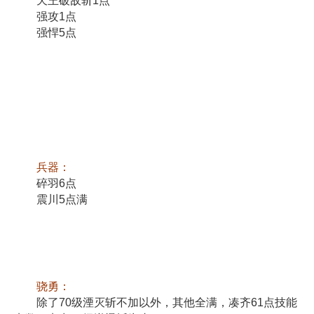
天王破敌斩1点
强攻1点
强悍5点
兵器：
碎羽6点
震川5点满
骁勇：
除了70级湮灭斩不加以外，其他全满，凑齐61点技能